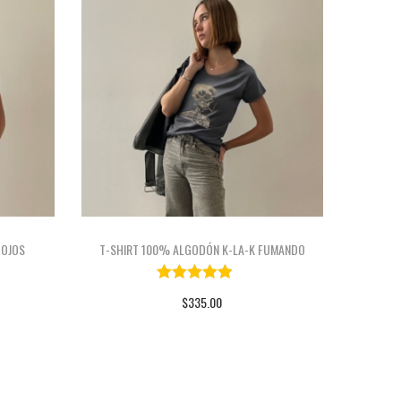
 OJOS
T-SHIRT 100% ALGODÓN K-LA-K FUMANDO
$
335.00
S
SELECCIONAR OPCIONES
E
S