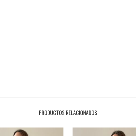
U
M
A
N
D
O
C
A
N
T
I
D
PRODUCTOS RELACIONADOS
A
D