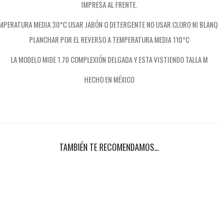
IMPRESA AL FRENTE.
A
L
EMPERATURA MEDIA 30*C USAR JABÓN O DETERGENTE NO USAR CLORO NI BLA
G
PLANCHAR POR EL REVERSO A TEMPERATURA MEDIA 110*C
O
LA MODELO MIDE 1.70 COMPLEXIÓN DELGADA Y ESTA VISTIENDO TALLA M
D
HECHO EN MÉXICO
Ó
N
K
-
L
TAMBIÉN TE RECOMENDAMOS…
A
-
K
F