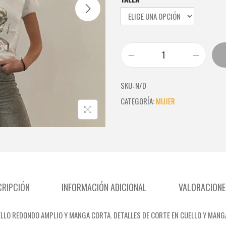
T
-
SKU:
N/D
S
CATEGORÍA:
MUJER
H
I
R
T
1
CRIPCIÓN
INFORMACIÓN ADICIONAL
VALORACIONES
0
0
LLO REDONDO AMPLIO Y MANGA CORTA. DETALLES DE CORTE EN CUELLO Y MANG
%