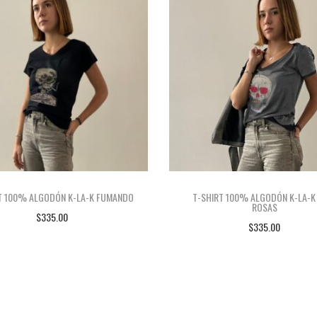
T 100% ALGODÓN K-LA-K FUMANDO
T-SHIRT 100% ALGODÓN K-LA-K
ROSAS
$
335.00
$
335.00
SELECCIONAR OPCIONES
SELECCIONAR OPCIONE
E
E
S
S
T
T