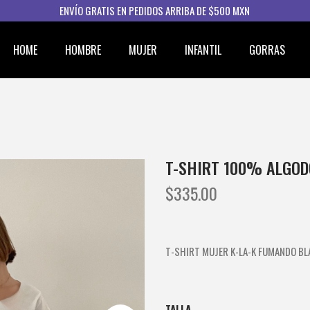
ENVÍO GRATIS EN PEDIDOS ARRIBA DE $500 MXN
HOME
HOMBRE
MUJER
INFANTIL
GORRAS
T-SHIRT 100% ALGOD
$
335.00
T-SHIRT MUJER K-LA-K FUMANDO B
TALLA