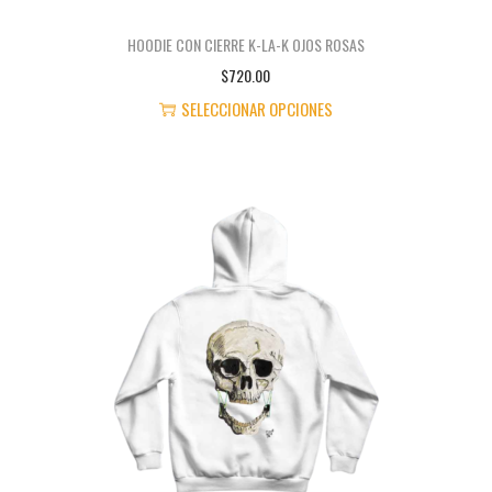
O
T
HOODIE CON CIERRE K-LA-K OJOS ROSAS
I
$
720.00
E
SELECCIONAR OPCIONES
N
E
E
S
M
T
Ú
E
L
P
T
R
I
O
P
D
L
U
E
C
S
T