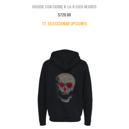
HOODIE CON CIERRE K-LA-K OJOS NEGROS
$
720.00
SELECCIONAR OPCIONES
E
S
T
E
P
R
O
D
U
C
T