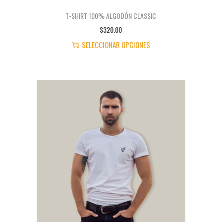
T-SHIRT 100% ALGODÓN CLASSIC
$
320.00
SELECCIONAR OPCIONES
E
S
T
E
P
R
O
D
U
C
T