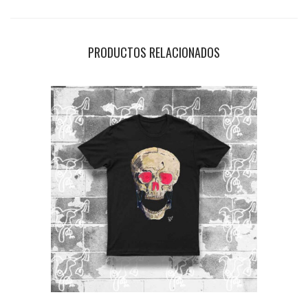
K
F
PRODUCTOS RELACIONADOS
U
M
A
N
D
O
C
A
N
T
I
D