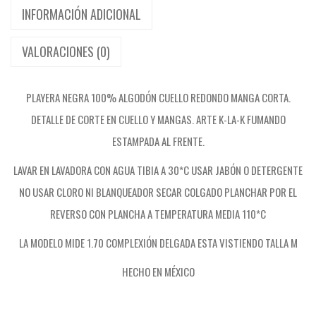
0
INFORMACIÓN ADICIONAL
0
VALORACIONES (0)
%
A
L
PLAYERA NEGRA 100% ALGODÓN CUELLO REDONDO MANGA CORTA.
G
DETALLE DE CORTE EN CUELLO Y MANGAS. ARTE K-LA-K FUMANDO
O
ESTAMPADA AL FRENTE.
D
LAVAR EN LAVADORA CON AGUA TIBIA A 30*C USAR JABÓN O DETERGENTE
Ó
NO USAR CLORO NI BLANQUEADOR SECAR COLGADO PLANCHAR POR EL
N
REVERSO CON PLANCHA A TEMPERATURA MEDIA 110*C
K
LA MODELO MIDE 1.70 COMPLEXIÓN DELGADA ESTA VISTIENDO TALLA M
-
L
HECHO EN MÉXICO
A
-