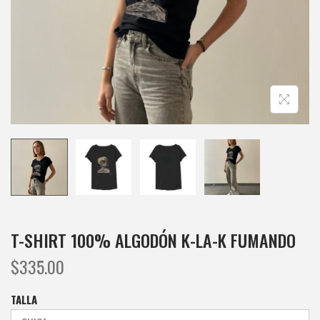
E
E
G
N
A
I
C
D
I
O
Ó
N
T-SHIRT 100% ALGODÓN K-LA-K FUMANDO
$
335.00
TALLA