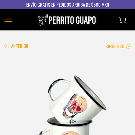
ENVÍO GRATIS EN PEDIDOS ARRIBA DE $500 MXN
S
S
A
A
L
L
ANTERIOR
SIGUIENTE
T
T
A
A
R
R
A
A
L
L
A
C
N
O
A
N
V
T