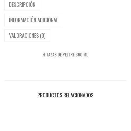
DESCRIPCIÓN
L
T
INFORMACIÓN ADICIONAL
R
VALORACIONES (0)
E
C
A
4 TAZAS DE PELTRE 360 ML
N
T
I
D
PRODUCTOS RELACIONADOS
A
D