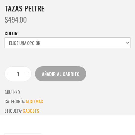
TAZAS PELTRE
$
494.00
COLOR
AÑADIR AL CARRITO
T
A
SKU:
N/D
Z
CATEGORÍA:
ALGO MÁS
A
ETIQUETA:
GADGETS
S
P
E