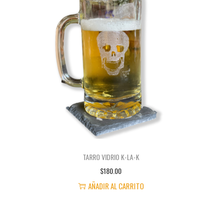
T
E
P
R
O
D
U
C
T
O
T
TARRO VIDRIO K-LA-K
I
$
180.00
E
AÑADIR AL CARRITO
N
E